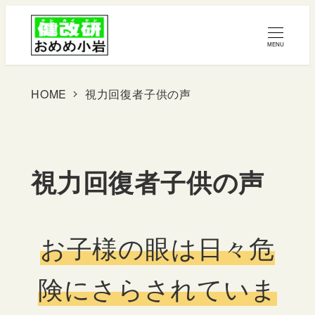
メ
イ
MENU
ン
コ
HOME
視力回復者子供の声
ン
テ
ン
視力回復者子供の声
ツ
へ
お子様の眼は日々危
移
動
険にさらされていま